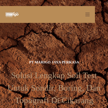
PT MARIGO JAYA PERKASA
Solusi Lengkap Soil Test
Untuk Sondir, Boring, Dan
Topografi Di Cikarang