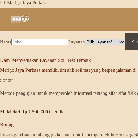
Skip
PT Marigo Jaya Perkasa
to
content
Solusi lengkap soil test untuk Sondir, Boring, dan Topografi di Purwak
Butuh jasa Sondir, Boring, Dan Topografi​?
Kir
Nama
Layanan
Kami Menyediakan Layanan Soil Test Terbaik
Marigo Jaya Perkasa memiliki tim ahli soil test yang berpengalaman di 
Sondir
Metode pengujian untuk memperoleh informasi tentang sifat-sifat fisik
Mulai dari Rp 1.500.000++ /titik
Boring
Proses pembuatan lubang pada tanah untuk memperoleh informasi geolo