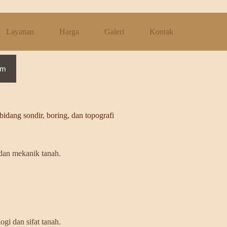
arta
Layanan
Harga
Galeri
Kontak
im
bidang sondir, boring, dan topografi
 dan mekanik tanah.
gi dan sifat tanah.