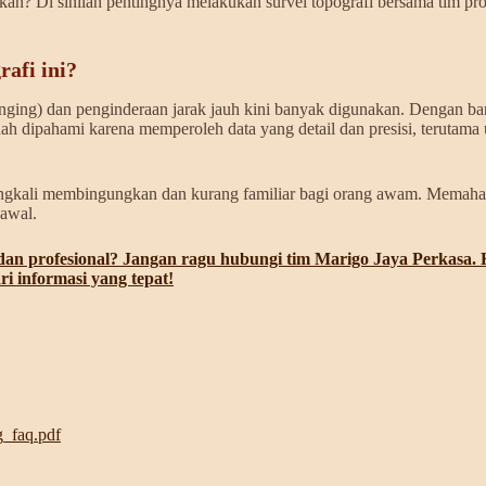
ukan? Di sinilah pentingnya melakukan survei topografi bersama tim pr
afi ini?
ng) dan penginderaan jarak jauh kini banyak digunakan. Dengan bantua
 dipahami karena memperoleh data yang detail dan presisi, terutama u
 seringkali membingungkan dan kurang familiar bagi orang awam. Mem
 awal.
 dan profesional? Jangan ragu hubungi tim Marigo Jaya Perkasa.
i informasi yang tepat!
g_faq.pdf