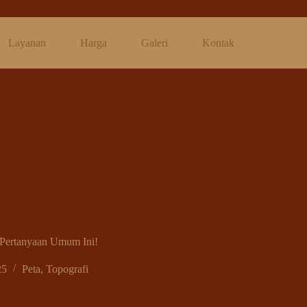
Layanan
Harga
Galeri
Kontak
 Pertanyaan Umum Ini!
25
Peta
,
Topografi