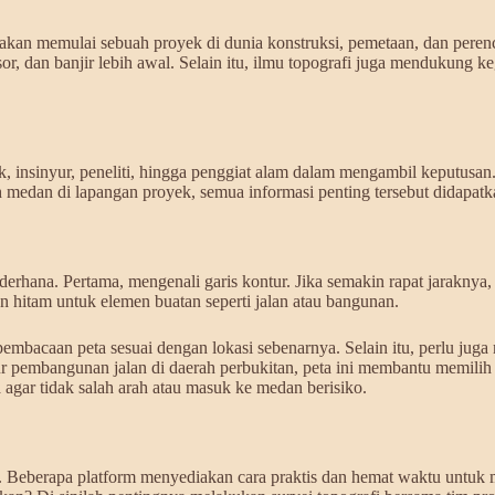
akan memulai sebuah proyek di dunia konstruksi, pemetaan, dan peren
sor, dan banjir lebih awal. Selain itu, ilmu topografi juga mendukung k
ek, insinyur, peneliti, hingga penggiat alam dalam mengambil keputus
h medan di lapangan proyek, semua informasi penting tersebut didapatka
erhana. Pertama, mengenali garis kontur. Jika semakin rapat jarakny
an hitam untuk elemen buatan seperti jalan atau bangunan.
pembacaan peta sesuai dengan lokasi sebenarnya. Selain itu, perlu jug
lur pembangunan jalan di daerah perbukitan, peta ini membantu memilih
 agar tidak salah arah atau masuk ke medan berisiko.
. Beberapa platform menyediakan cara praktis dan hemat waktu untuk 