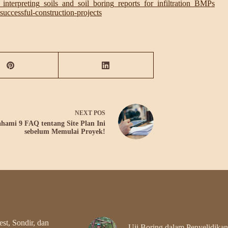
_interpreting_soils_and_soil_boring_reports_for_infiltration_BMPs
-successful-construction-projects
NEXT
POS
hami 9 FAQ tentang Site Plan Ini
sebelum Memulai Proyek!
st, Sondir, dan
Uji Boring dalam Penyelidikan