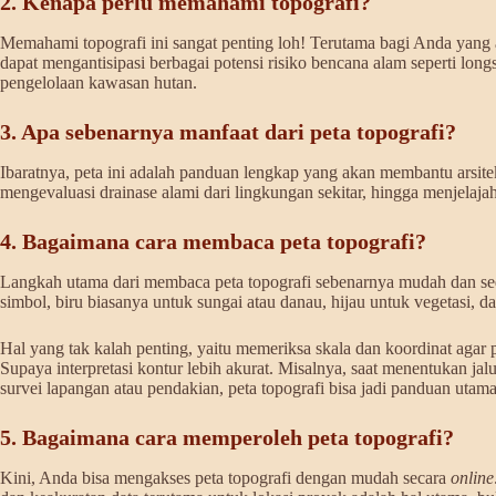
2. Kenapa perlu memahami topografi?
Memahami topografi ini sangat penting loh! Terutama bagi Anda yang 
dapat mengantisipasi berbagai potensi risiko bencana alam seperti long
pengelolaan kawasan hutan.
3. Apa sebenarnya manfaat dari peta topografi?
Ibaratnya, peta ini adalah panduan lengkap yang akan membantu arsit
mengevaluasi drainase alami dari lingkungan sekitar, hingga menjelaja
4. Bagaimana cara membaca peta topografi?
Langkah utama dari membaca peta topografi sebenarnya mudah dan sed
simbol, biru biasanya untuk sungai atau danau, hijau untuk vegetasi, d
Hal yang tak kalah penting, yaitu memeriksa skala dan koordinat agar 
Supaya interpretasi kontur lebih akurat. Misalnya, saat menentukan ja
survei lapangan atau pendakian, peta topografi bisa jadi panduan utama
5. Bagaimana cara memperoleh peta topografi?
Kini, Anda bisa mengakses peta topografi dengan mudah secara
online