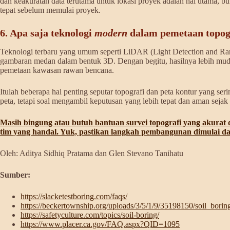
dan keakuratan data terutama untuk lokasi proyek adalah hal utama, b
tepat sebelum memulai proyek.
6. Apa saja teknologi
modern
dalam pemetaan topogr
Teknologi terbaru yang umum seperti LiDAR (Light Detection and Rangi
gambaran medan dalam bentuk 3D. Dengan begitu, hasilnya lebih mudah
pemetaan kawasan rawan bencana.
Itulah beberapa hal penting seputar topografi dan peta kontur yang
peta, tetapi soal mengambil keputusan yang lebih tepat dan aman sejak
Masih bingung atau butuh bantuan survei topografi yang akurat
tim yang handal. Yuk, pastikan langkah pembangunan dimulai dar
Oleh: Aditya Sidhiq Pratama dan Glen Stevano Tanihatu
Sumber:
https://slacketestboring.com/faqs/
https://beckertownship.org/uploads/3/5/1/9/35198150/soil_borin
https://safetyculture.com/topics/soil-boring/
https://www.placer.ca.gov/FAQ.aspx?QID=1095