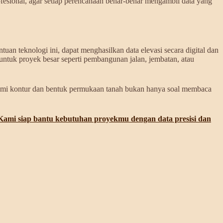
ofesional, agar setiap perencanaan benar-benar mengambil data yang
n teknologi ini, dapat menghasilkan data elevasi secara digital dan
ntuk proyek besar seperti pembangunan jalan, jembatan, atau
ahami kontur dan bentuk permukaan tanah bukan hanya soal membaca
 Kami siap bantu kebutuhan proyekmu dengan data presisi dan