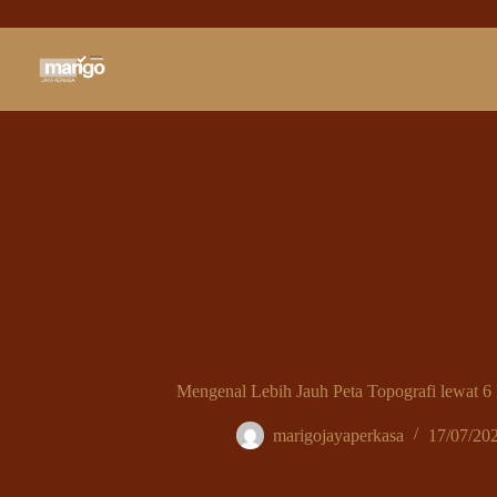
Skip
to
content
Mengenal Lebih Jauh Peta Topografi lewat 6
marigojayaperkasa
17/07/20