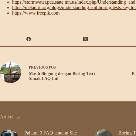
https://stormwater.pca.state.mn.us/index.php/Understanding_and
https://metadrill.org/blogs/understanding-soil-boring-tests-key-to
https://www.freepik.com
PREVIOUS
POS
Masih Bingung dengan Boring Test?
Pa
Simak FAQ Ini!
Artikel
Pahami 9 FAQ tentang Site
Boring Te