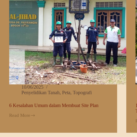
10/06/2025
Penyelidikan Tanah
,
Peta
,
Topografi
6 Kesalahan Umum dalam Membuat Site Plan
Read More
6
Kesalahan
Umum
dalam