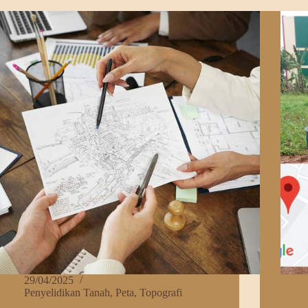
Terbai
ite
Plan
dari
Awal
dan
Tipsnya!
29/04/2025
Penyelidikan Tanah
,
Peta
,
Topografi