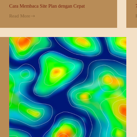
Cara Membaca Site Plan dengan Cepat
Read More
Cara
Membaca
Site
Plan
dengan
S
Cepat