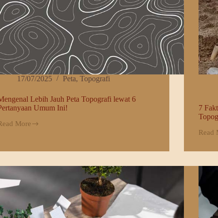
17/07/2025
Peta
,
Topografi
Mengenal Lebih Jauh Peta Topografi lewat 6
Pertanyaan Umum Ini!
7 Fak
Topog
Read More
Mengenal
Read 
Lebih
7
Jauh
Faktor
Peta
yang
Topografi
Mempe
lewat
Hasil
6
Survei
Pertanyaan
Topogr
Umum
Apa
ni!
Saja?