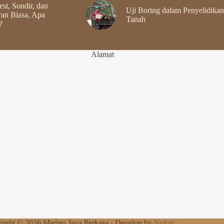
st, Sondir, dan
Uji Boring dalam Penyelidikan
an Biasa, Apa
Tanah
?
Alamat
right © 2026 Marigo Jaya Perkasa · Develop by
Nofan