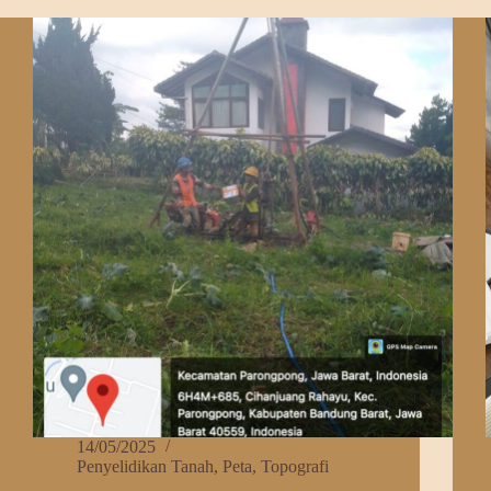
Membuat
S
Site
Plan
14/05/2025
Penyelidikan Tanah
,
Peta
,
Topografi