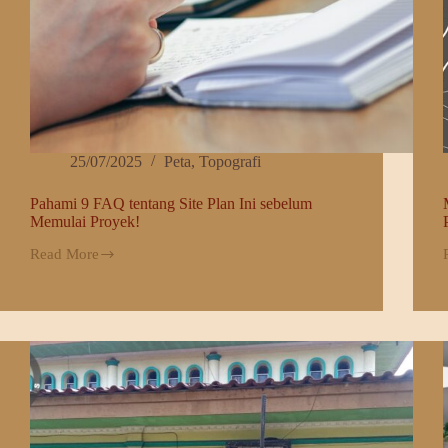
25/07/2025
Peta
,
Topografi
Pahami 9 FAQ tentang Site Plan Ini sebelum
Memulai Proyek!
Read More
Pahami
9
FAQ
tentang
Site
Plan
Ini
sebelum
Memulai
Proyek!
I