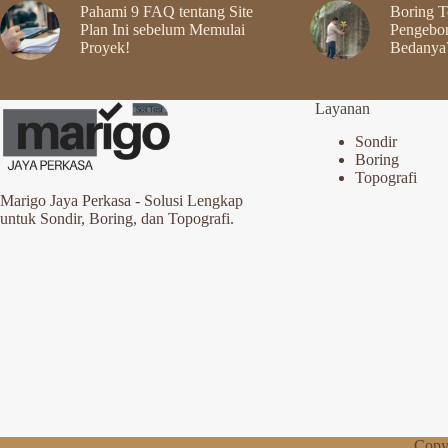
Pahami 9 FAQ tentang Site
Boring Te
Plan Ini sebelum Memulai
Pengebor
Proyek!
Bedanya
Layanan
Sondir
Boring
Topografi
Marigo Jaya Perkasa - Solusi Lengkap
untuk Sondir, Boring, dan Topografi.
Copy