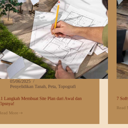
05/06/2025
Penyelidikan Tanah
,
Peta
,
Topografi
11 Langkah Membuat Site Plan dari Awal dan
7 Soft
Tipsnya!
Read 
7
Read More
Softw
11
Site
Langkah
Plan
Membuat