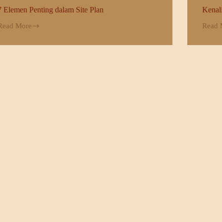
7 Elemen Penting dalam Site Plan
Kenal
Read More
Read 
7
Kenal
Elemen
Site
Penting
Plan
dalam
Sebel
ite
Menga
Plan
PBG