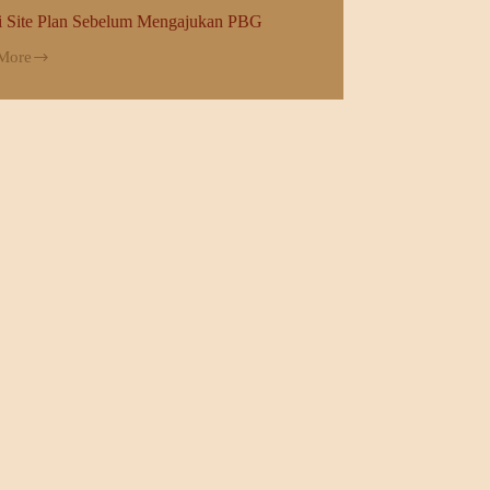
i Site Plan Sebelum Mengajukan PBG
More
i
um
jukan