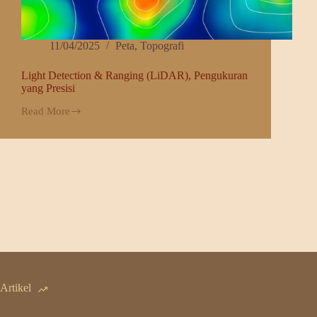
11/04/2025
Peta
,
Topografi
Light Detection & Ranging (LiDAR), Pengukuran
yang Presisi
Read More
Light
Detection
&
Ranging
(LiDAR),
Pengukuran
yang
Presisi
Artikel