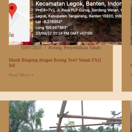
10/07/2025
Boring
,
Penyelidikan Tanah
Masih Bingung dengan Boring Test? Simak FAQ
Ini!
Read More
Masih
Bingung
dengan
Boring
Test?
Simak
FAQ
Ini!