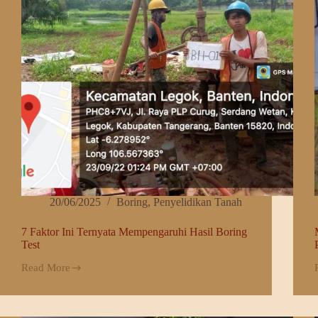
20/06/2025
Boring
,
Penyelidikan Tanah
7 Faktor Ini Ternyata Mempengaruhi Hasil Boring
Test
Read More
7
Faktor
Ini
Ternyata