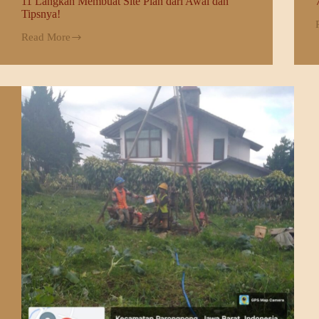
11 Langkah Membuat Site Plan dari Awal dan
Tipsnya!
Read More
11
S
Langkah
Membuat
Site
Plan
dari
Awal
dan
Tipsnya!