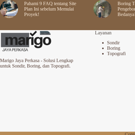
Pahami 9 FAQ tentang Site
Boring Te
Plan Ini sebelum Memulai
Pengebor
Proyek!
Bedanya
Layanan
Sondir
Boring
Topografi
Marigo Jaya Perkasa - Solusi Lengkap
untuk Sondir, Boring, dan Topografi.
Copy