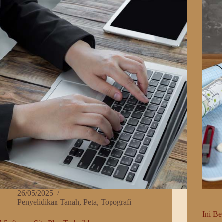
Berbeda?
Memb
ni
Site
Penyebabnya!
Plan
26/05/2025
Penyelidikan Tanah
,
Peta
,
Topografi
­­­­­­I