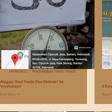
16/06/2025
Penyelidikan Tanah
,
Sondir
Mengapa Hasil Sondir Bisa Berbeda? Ini
Penyebabnya!
6 Kes
Read More
Read 
Mengapa
6
Hasil
Kesal
Sondir
Umu
Bisa
dalam