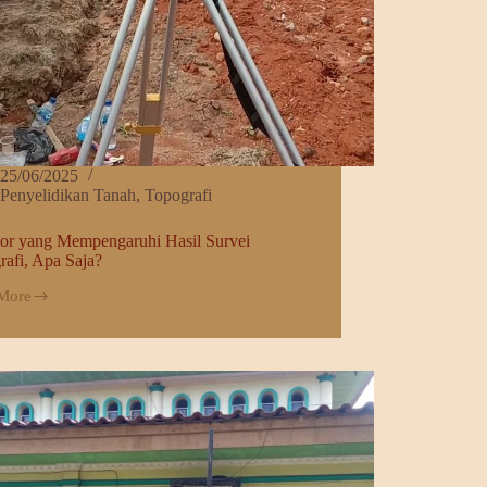
25/06/2025
Penyelidikan Tanah
,
Topografi
tor yang Mempengaruhi Hasil Survei
rafi, Apa Saja?
More
ngaruhi
afi,