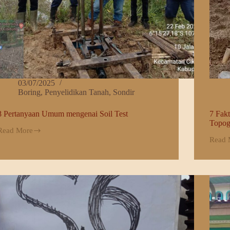
03/07/2025
Boring
,
Penyelidikan Tanah
,
Sondir
8 Pertanyaan Umum mengenai Soil Test
7 Fak
Topog
Read More
8
Read 
Pertanyaan
7
Umum
Faktor
mengenai
yang
Soil
Mempe
Test
Hasil
Survei
Topogr
Apa
Saja?