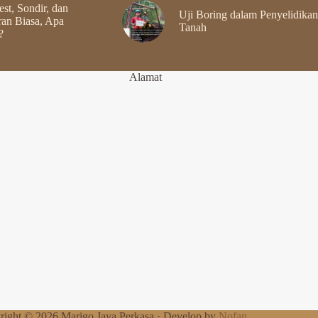
st, Sondir, dan
Uji Boring dalam Penyelidikan
an Biasa, Apa
Tanah
?
Alamat
right © 2026 Marigo Jaya Perkasa · Develop by
Nofan