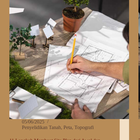
Mempengaruhi
Hasil
I
Boring
Test
05/06/2025
Penyelidikan Tanah
,
Peta
,
Topografi